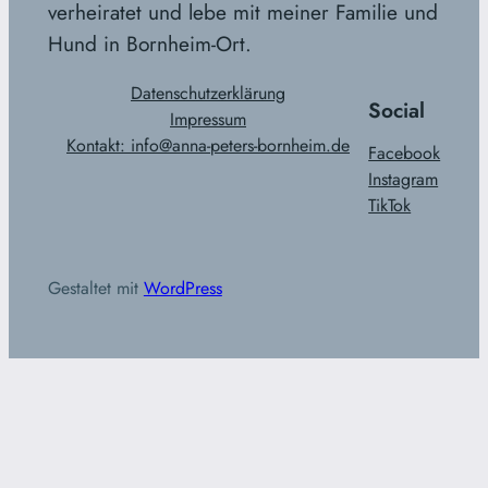
verheiratet und lebe mit meiner Familie und
Hund in Bornheim-Ort.
Datenschutzerklärung
Social
Impressum
Kontakt: info@anna-peters-bornheim.de
Facebook
Instagram
TikTok
Gestaltet mit
WordPress