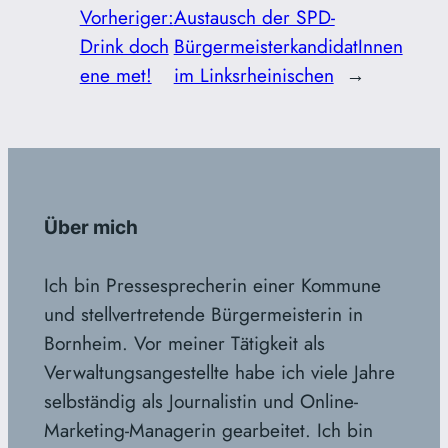
Vorheriger:
Austausch der SPD-
Drink doch
BürgermeisterkandidatInnen
ene met!
im Linksrheinischen
→
Über mich
Ich bin Pressesprecherin einer Kommune
und stellvertretende Bürgermeisterin in
Bornheim. Vor meiner Tätigkeit als
Verwaltungsangestellte habe ich viele Jahre
selbständig als Journalistin und Online-
Marketing-Managerin gearbeitet. Ich bin