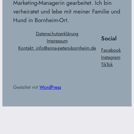
Marketing-Managerin gearbeitet. Ich bin
verheiratet und lebe mit meiner Familie und
Hund in Bornheim-Ort.
Datenschutzerklärung
Social
Impressum
Kontakt: info@anna-peters-bornheim.de
Facebook
Instagram
TikTok
Gestaltet mit
WordPress