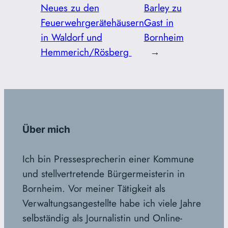
Neues zu den
Barley zu
Feuerwehrgerätehäusern
Gast in
in Waldorf und
Bornheim
Hemmerich/Rösberg
→
Über mich
Ich bin Pressesprecherin einer Kommune
und stellvertretende Bürgermeisterin in
Bornheim. Vor meiner Tätigkeit als
Verwaltungsangestellte habe ich viele Jahre
selbständig als Journalistin und Online-