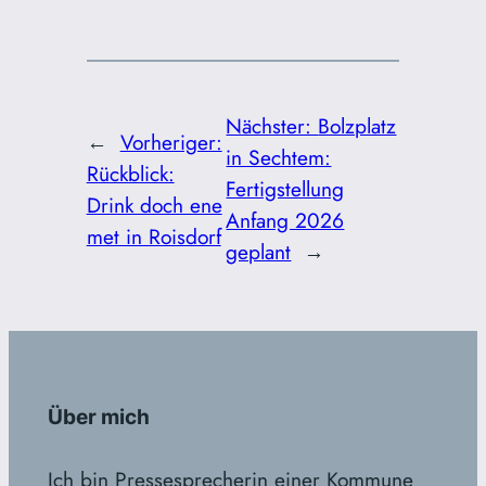
Nächster:
Bolzplatz
←
Vorheriger:
in Sechtem:
Rückblick:
Fertigstellung
Drink doch ene
Anfang 2026
met in Roisdorf
geplant
→
Über mich
Ich bin Pressesprecherin einer Kommune