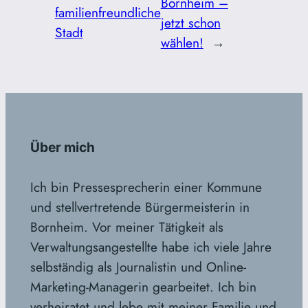
Bornheim –
familienfreundliche
jetzt schon
Stadt
wählen!
→
Über mich
Ich bin Pressesprecherin einer Kommune
und stellvertretende Bürgermeisterin in
Bornheim. Vor meiner Tätigkeit als
Verwaltungsangestellte habe ich viele Jahre
selbständig als Journalistin und Online-
Marketing-Managerin gearbeitet. Ich bin
verheiratet und lebe mit meiner Familie und