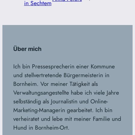
in Sechtem
Über mich
Ich bin Pressesprecherin einer Kommune
und stellvertretende Bürgermeisterin in
Bornheim. Vor meiner Tätigkeit als
Verwaltungsangestellte habe ich viele Jahre
selbständig als Journalistin und Online-
Marketing-Managerin gearbeitet. Ich bin
verheiratet und lebe mit meiner Familie und
Hund in Bornheim-Ort.