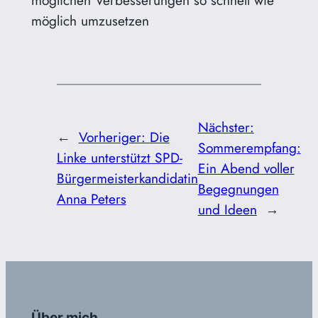
möglichen Verbesserungen so schnell wie
möglich umzusetzen
Nächster:
←
Vorheriger:
Die
Sommerempfang:
Linke unterstützt SPD-
Ein Abend voller
Bürgermeisterkandidatin
Begegnungen
Anna Peters
und Ideen
→
Über mich