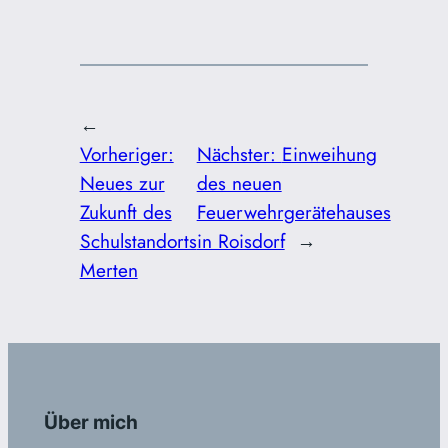
←
Vorheriger:
Nächster:
Einweihung
Neues zur
des neuen
Zukunft des
Feuerwehrgerätehauses
Schulstandorts
in Roisdorf
→
Merten
Über mich